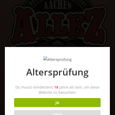
Altersprüfung
Du musst mindestens
18
Jahre alt sein, um diese
Kontakt
Website zu besuchen.
JA
NEIN