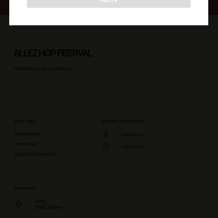
ALLEZ HOP FESTIVAL
DAS BIERFESTIVAL FÜR AACHEN
LINK LIST
SOCIAL NETWORKS
Datenschutz
mukuva.ev
Impressum
mukuva_ev
Cookie-Richtlinien-EU
ANFAHRT
Markt
52062
Aachen